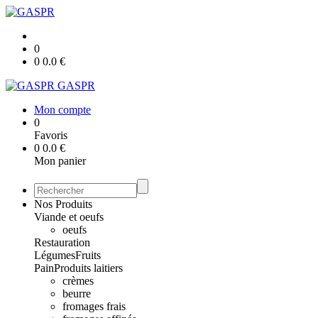
0
0
0.0
€
GASPR
Mon compte
0
Favoris
0
0.0
€
Mon panier
Nos Produits
Viande et oeufs
oeufs
Restauration
Légumes
Fruits
Pain
Produits laitiers
crèmes
beurre
fromages frais