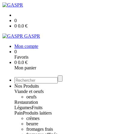
0
0
0.0
€
GASPR
Mon compte
0
Favoris
0
0.0
€
Mon panier
Nos Produits
Viande et oeufs
oeufs
Restauration
Légumes
Fruits
Pain
Produits laitiers
crèmes
beurre
fromages frais