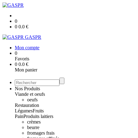
0
0
0.0
€
GASPR
Mon compte
0
Favoris
0
0.0
€
Mon panier
Nos Produits
Viande et oeufs
oeufs
Restauration
Légumes
Fruits
Pain
Produits laitiers
crèmes
beurre
fromages frais