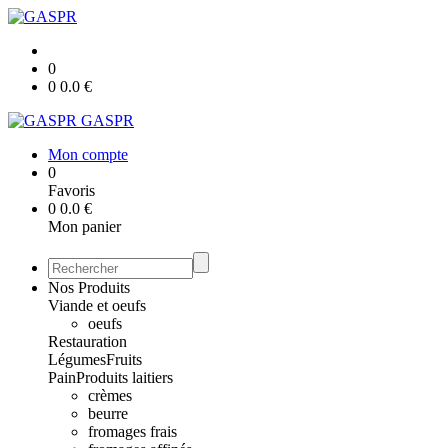
0
0
0.0
€
GASPR
Mon compte
0
Favoris
0
0.0
€
Mon panier
Nos Produits
Viande et oeufs
oeufs
Restauration
Légumes
Fruits
Pain
Produits laitiers
crèmes
beurre
fromages frais