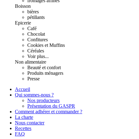
fromages affinés
Boisson
bières
pétillants
Epicerie
Café
Chocolat
Confitures
Cookies et Muffins
Céréales
Voir plus...
Non alimentaire
Beauté et confort
Produits ménagers
Presse
Accueil
Qui sommes-nous ?
Nos producteurs
Présentation du GASPR
Comment adhérer et commander ?
La charte
Nous contacter
Recettes
FAQ