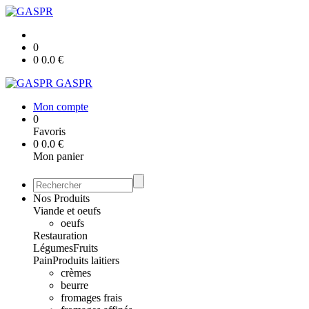
0
0
0.0
€
GASPR
Mon compte
0
Favoris
0
0.0
€
Mon panier
Nos Produits
Viande et oeufs
oeufs
Restauration
Légumes
Fruits
Pain
Produits laitiers
crèmes
beurre
fromages frais