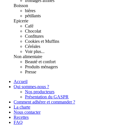
fromages affinés
Boisson
bières
pétillants
Epicerie
Café
Chocolat
Confitures
Cookies et Muffins
Céréales
Voir plus...
Non alimentaire
Beauté et confort
Produits ménagers
Presse
Accueil
Qui sommes-nous ?
Nos producteurs
Présentation du GASPR
Comment adhérer et commander ?
La charte
Nous contacter
Recettes
FAQ