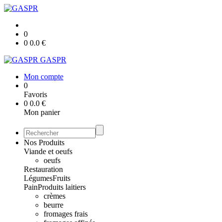
0
0
0.0
€
GASPR
Mon compte
0
Favoris
0
0.0
€
Mon panier
Nos Produits
Viande et oeufs
oeufs
Restauration
Légumes
Fruits
Pain
Produits laitiers
crèmes
beurre
fromages frais