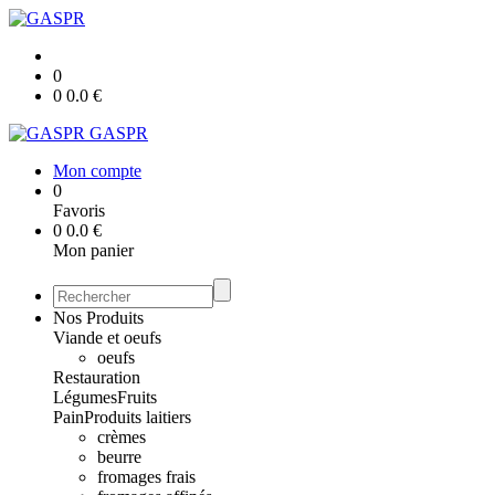
0
0
0.0
€
GASPR
Mon compte
0
Favoris
0
0.0
€
Mon panier
Nos Produits
Viande et oeufs
oeufs
Restauration
Légumes
Fruits
Pain
Produits laitiers
crèmes
beurre
fromages frais