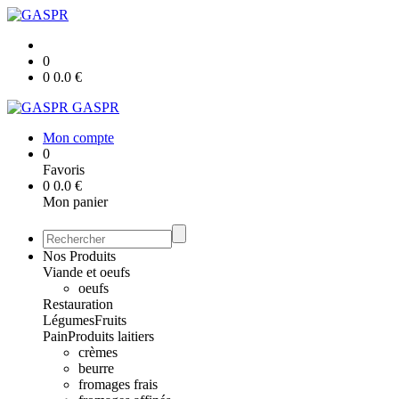
0
0
0.0
€
GASPR
Mon compte
0
Favoris
0
0.0
€
Mon panier
Nos Produits
Viande et oeufs
oeufs
Restauration
Légumes
Fruits
Pain
Produits laitiers
crèmes
beurre
fromages frais