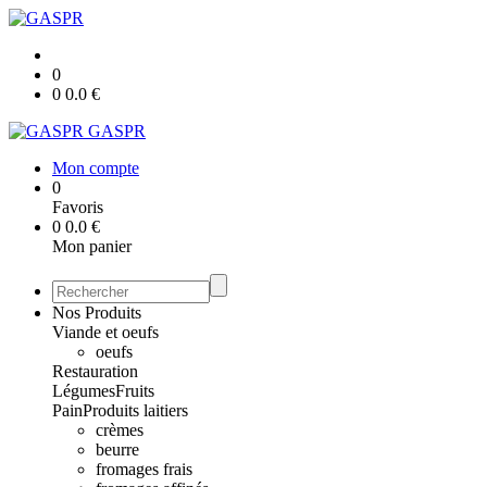
0
0
0.0
€
GASPR
Mon compte
0
Favoris
0
0.0
€
Mon panier
Nos Produits
Viande et oeufs
oeufs
Restauration
Légumes
Fruits
Pain
Produits laitiers
crèmes
beurre
fromages frais