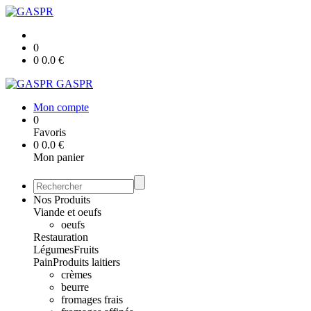
0
0
0.0
€
GASPR
Mon compte
0
Favoris
0
0.0
€
Mon panier
Nos Produits
Viande et oeufs
oeufs
Restauration
Légumes
Fruits
Pain
Produits laitiers
crèmes
beurre
fromages frais