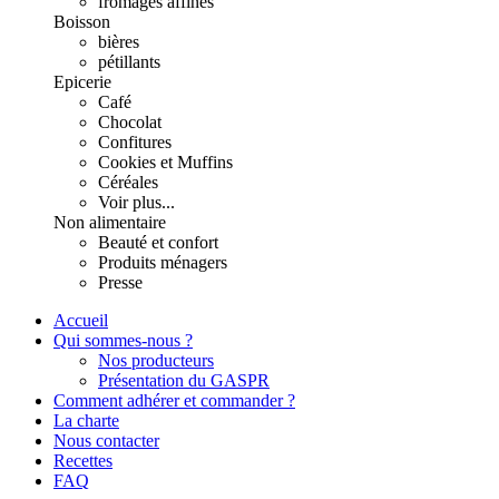
fromages affinés
Boisson
bières
pétillants
Epicerie
Café
Chocolat
Confitures
Cookies et Muffins
Céréales
Voir plus...
Non alimentaire
Beauté et confort
Produits ménagers
Presse
Accueil
Qui sommes-nous ?
Nos producteurs
Présentation du GASPR
Comment adhérer et commander ?
La charte
Nous contacter
Recettes
FAQ