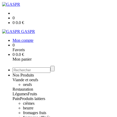
0
0
0.0
€
GASPR
Mon compte
0
Favoris
0
0.0
€
Mon panier
Nos Produits
Viande et oeufs
oeufs
Restauration
Légumes
Fruits
Pain
Produits laitiers
crèmes
beurre
fromages frais