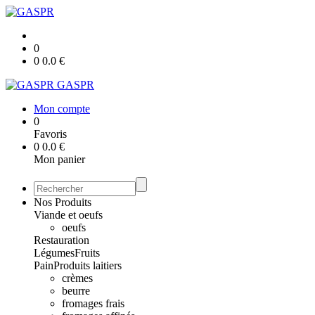
0
0
0.0
€
GASPR
Mon compte
0
Favoris
0
0.0
€
Mon panier
Nos Produits
Viande et oeufs
oeufs
Restauration
Légumes
Fruits
Pain
Produits laitiers
crèmes
beurre
fromages frais