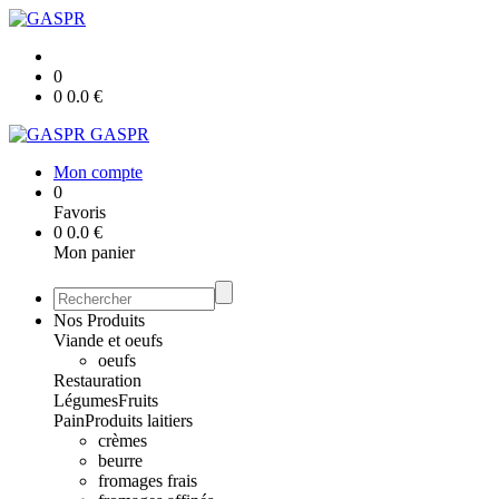
0
0
0.0
€
GASPR
Mon compte
0
Favoris
0
0.0
€
Mon panier
Nos Produits
Viande et oeufs
oeufs
Restauration
Légumes
Fruits
Pain
Produits laitiers
crèmes
beurre
fromages frais