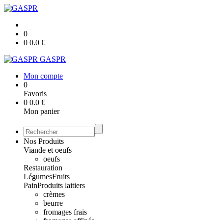
0
0
0.0
€
GASPR
Mon compte
0
Favoris
0
0.0
€
Mon panier
Nos Produits
Viande et oeufs
oeufs
Restauration
Légumes
Fruits
Pain
Produits laitiers
crèmes
beurre
fromages frais