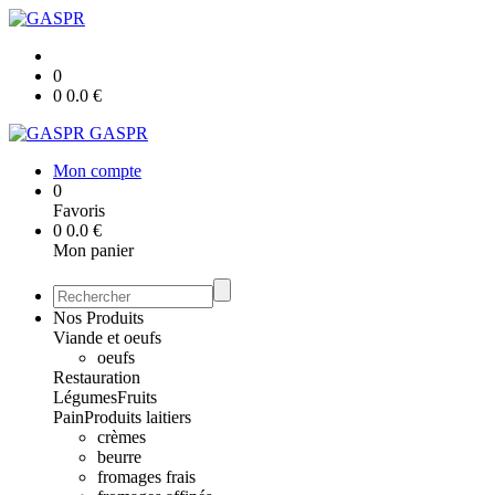
0
0
0.0
€
GASPR
Mon compte
0
Favoris
0
0.0
€
Mon panier
Nos Produits
Viande et oeufs
oeufs
Restauration
Légumes
Fruits
Pain
Produits laitiers
crèmes
beurre
fromages frais