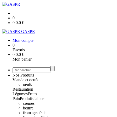
0
0
0.0
€
GASPR
Mon compte
0
Favoris
0
0.0
€
Mon panier
Nos Produits
Viande et oeufs
oeufs
Restauration
Légumes
Fruits
Pain
Produits laitiers
crèmes
beurre
fromages frais