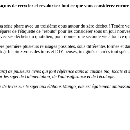
façons de recycler et revaloriser tout ce que vous considérez encor
série phare avec un troisième opus autour du zéro déchet ! Tendre vers l
 déparer de l'étiquette de "rebuts" pour les considérer sous un jour nouvea
 avec ses déchets du quotidien, pour donner une seconde vie à tout ce qui 
première plusieurs ré-usages possibles, sous différentes formes et dans
e, etc.). Inspirez-vous des tutos et DIY pensés, imaginés et créés tout sp
rd) de plusieurs livres qui font référence dans la cuisine bio, locale e
 les sujet de l'alimentation, de l'autosuffisance et de l'écologie.
ce de livres sur le sujet aux éditions Mango, elle est également ambassa