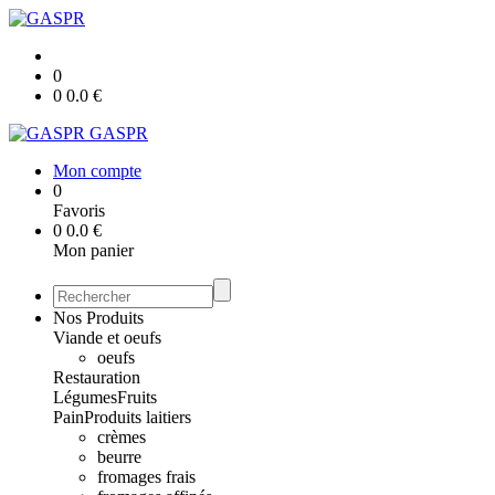
0
0
0.0
€
GASPR
Mon compte
0
Favoris
0
0.0
€
Mon panier
Nos Produits
Viande et oeufs
oeufs
Restauration
Légumes
Fruits
Pain
Produits laitiers
crèmes
beurre
fromages frais