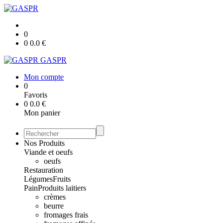
0
0
0.0
€
GASPR
Mon compte
0
Favoris
0
0.0
€
Mon panier
Nos Produits
Viande et oeufs
oeufs
Restauration
Légumes
Fruits
Pain
Produits laitiers
crèmes
beurre
fromages frais