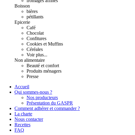
fromages affinés
Boisson
bières
pétillants
Epicerie
Café
Chocolat
Confitures
Cookies et Muffins
Céréales
Voir plus...
Non alimentaire
Beauté et confort
Produits ménagers
Presse
Accueil
Qui sommes-nous ?
Nos producteurs
Présentation du GASPR
Comment adhérer et commander ?
La charte
Nous contacter
Recettes
FAQ