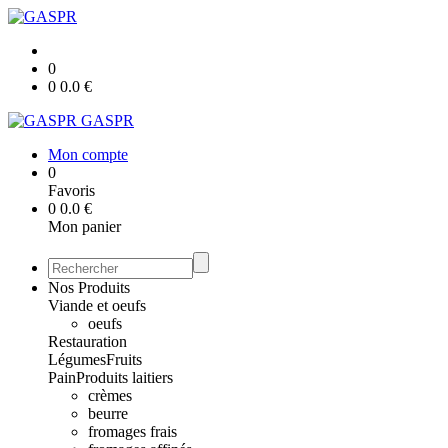
0
0
0.0
€
GASPR
Mon compte
0
Favoris
0
0.0
€
Mon panier
Nos Produits
Viande et oeufs
oeufs
Restauration
Légumes
Fruits
Pain
Produits laitiers
crèmes
beurre
fromages frais