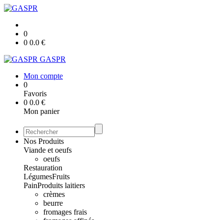
0
0
0.0
€
GASPR
Mon compte
0
Favoris
0
0.0
€
Mon panier
Nos Produits
Viande et oeufs
oeufs
Restauration
Légumes
Fruits
Pain
Produits laitiers
crèmes
beurre
fromages frais