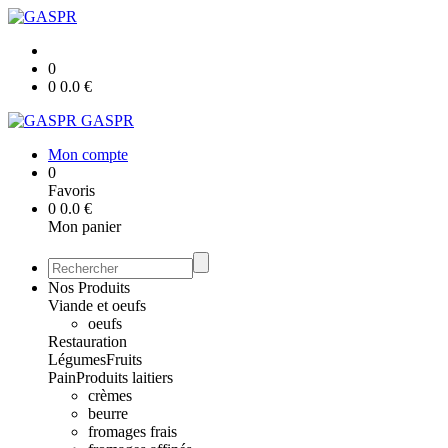
0
0
0.0
€
GASPR
Mon compte
0
Favoris
0
0.0
€
Mon panier
Nos Produits
Viande et oeufs
oeufs
Restauration
Légumes
Fruits
Pain
Produits laitiers
crèmes
beurre
fromages frais