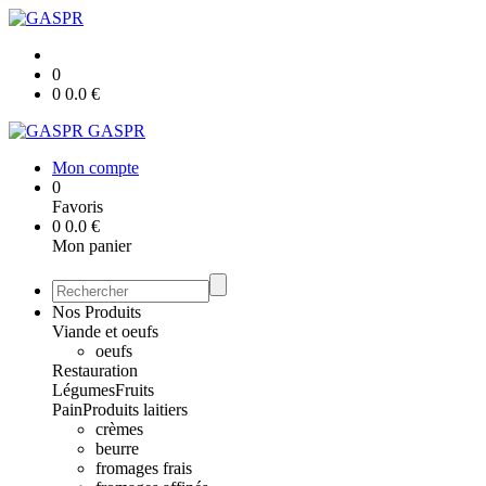
0
0
0.0
€
GASPR
Mon compte
0
Favoris
0
0.0
€
Mon panier
Nos Produits
Viande et oeufs
oeufs
Restauration
Légumes
Fruits
Pain
Produits laitiers
crèmes
beurre
fromages frais