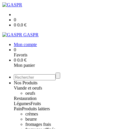
0
0
0.0
€
GASPR
Mon compte
0
Favoris
0
0.0
€
Mon panier
Nos Produits
Viande et oeufs
oeufs
Restauration
Légumes
Fruits
Pain
Produits laitiers
crèmes
beurre
fromages frais