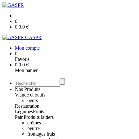
0
0
0.0
€
GASPR
Mon compte
0
Favoris
0
0.0
€
Mon panier
Nos Produits
Viande et oeufs
oeufs
Restauration
Légumes
Fruits
Pain
Produits laitiers
crèmes
beurre
fromages frais