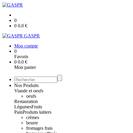
0
0
0.0
€
GASPR
Mon compte
0
Favoris
0
0.0
€
Mon panier
Nos Produits
Viande et oeufs
oeufs
Restauration
Légumes
Fruits
Pain
Produits laitiers
crèmes
beurre
fromages frais