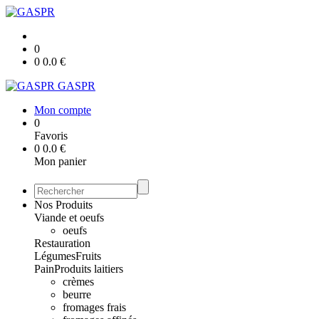
0
0
0.0
€
GASPR
Mon compte
0
Favoris
0
0.0
€
Mon panier
Nos Produits
Viande et oeufs
oeufs
Restauration
Légumes
Fruits
Pain
Produits laitiers
crèmes
beurre
fromages frais