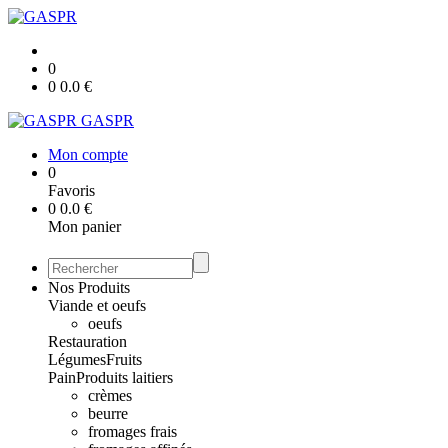
0
0
0.0
€
GASPR
Mon compte
0
Favoris
0
0.0
€
Mon panier
Nos Produits
Viande et oeufs
oeufs
Restauration
Légumes
Fruits
Pain
Produits laitiers
crèmes
beurre
fromages frais