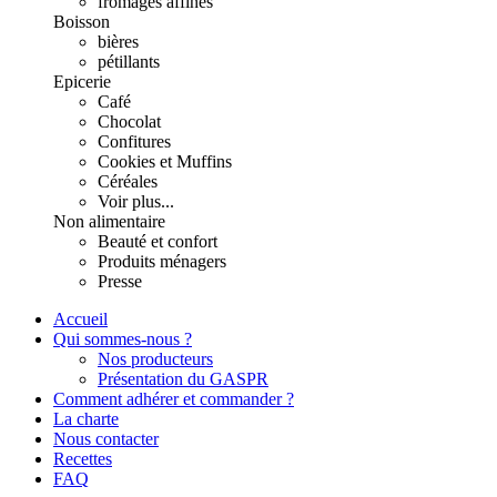
fromages affinés
Boisson
bières
pétillants
Epicerie
Café
Chocolat
Confitures
Cookies et Muffins
Céréales
Voir plus...
Non alimentaire
Beauté et confort
Produits ménagers
Presse
Accueil
Qui sommes-nous ?
Nos producteurs
Présentation du GASPR
Comment adhérer et commander ?
La charte
Nous contacter
Recettes
FAQ