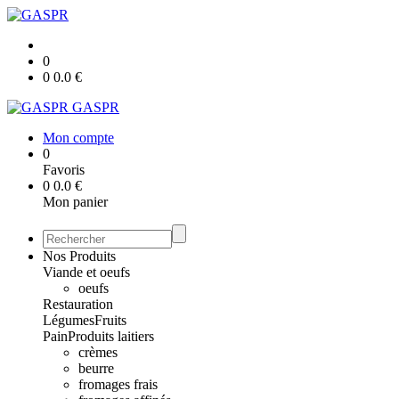
0
0
0.0
€
GASPR
Mon compte
0
Favoris
0
0.0
€
Mon panier
Nos Produits
Viande et oeufs
oeufs
Restauration
Légumes
Fruits
Pain
Produits laitiers
crèmes
beurre
fromages frais