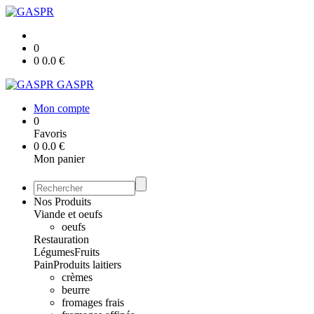
0
0
0.0
€
GASPR
Mon compte
0
Favoris
0
0.0
€
Mon panier
Nos Produits
Viande et oeufs
oeufs
Restauration
Légumes
Fruits
Pain
Produits laitiers
crèmes
beurre
fromages frais