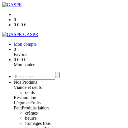
0
0
0.0
€
GASPR
Mon compte
0
Favoris
0
0.0
€
Mon panier
Nos Produits
Viande et oeufs
oeufs
Restauration
Légumes
Fruits
Pain
Produits laitiers
crèmes
beurre
fromages frais