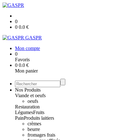
0
0
0.0
€
GASPR
Mon compte
0
Favoris
0
0.0
€
Mon panier
Nos Produits
Viande et oeufs
oeufs
Restauration
Légumes
Fruits
Pain
Produits laitiers
crèmes
beurre
fromages frais