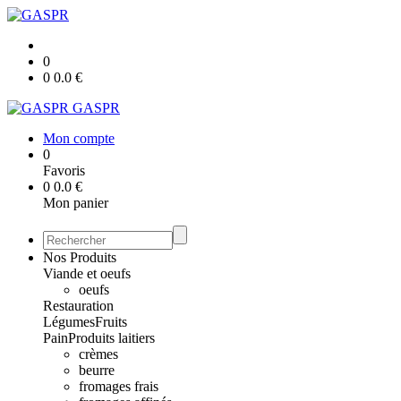
0
0
0.0
€
GASPR
Mon compte
0
Favoris
0
0.0
€
Mon panier
Nos Produits
Viande et oeufs
oeufs
Restauration
Légumes
Fruits
Pain
Produits laitiers
crèmes
beurre
fromages frais