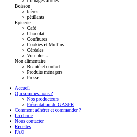
fromages affinés
Boisson
bières
pétillants
Epicerie
Café
Chocolat
Confitures
Cookies et Muffins
Céréales
Voir plus...
Non alimentaire
Beauté et confort
Produits ménagers
Presse
Accueil
Qui sommes-nous ?
Nos producteurs
Présentation du GASPR
Comment adhérer et commander ?
La charte
Nous contacter
Recettes
FAQ