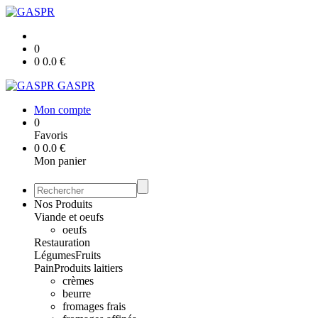
0
0
0.0
€
GASPR
Mon compte
0
Favoris
0
0.0
€
Mon panier
Nos Produits
Viande et oeufs
oeufs
Restauration
Légumes
Fruits
Pain
Produits laitiers
crèmes
beurre
fromages frais