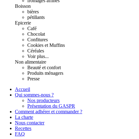
fromages affinés
Boisson
bières
pétillants
Epicerie
Café
Chocolat
Confitures
Cookies et Muffins
Céréales
Voir plus...
Non alimentaire
Beauté et confort
Produits ménagers
Presse
Accueil
Qui sommes-nous ?
Nos producteurs
Présentation du GASPR
Comment adhérer et commander ?
La charte
Nous contacter
Recettes
FAQ